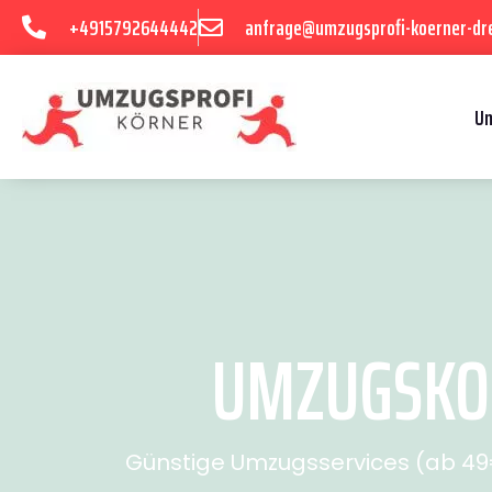
+4915792644442
anfrage@umzugsprofi-koerner-dr
U
UMZUGSKOS
Günstige Umzugsservices (ab 49€