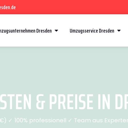
esden.de
mzugsunternehmen Dresden
Umzugsservice Dresden
TEN & PREISE IN D
) ✓ 100% professionell ✓ Team aus Experten