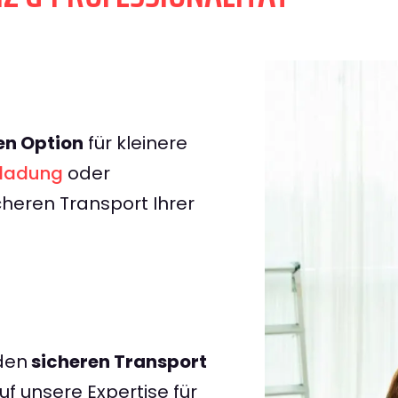
en Option
für kleinere
iladung
oder
icheren Transport Ihrer
den
sicheren Transport
uf unsere Expertise für