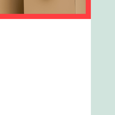
KUNDEN
:
eben Sie, wie unser Expertenteam
 übernehmen & freuen Sie sich auf