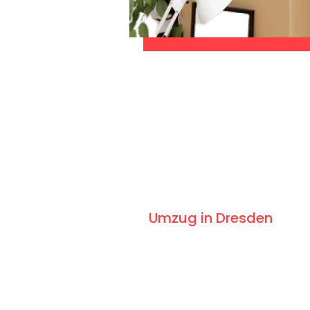
CHES ANGEBOT IN
UNTER 60 SE
slosen & sorgenfreien
Umzug in Dresden
: Erl
 gestaltet. Lassen Sie uns den schweren Teil
entspannten und kostengünstigen Servive!