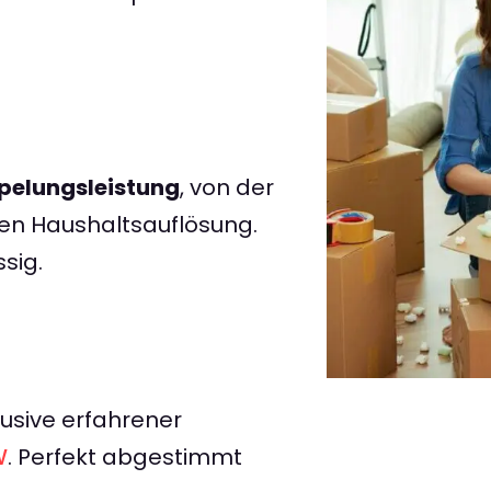
elungsleistung
, von der
ten Haushaltsauflösung.
ssig.
lusive erfahrener
W
. Perfekt abgestimmt