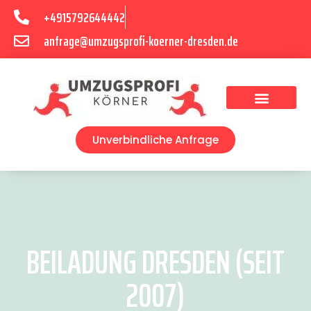
+4915792644442
anfrage@umzugsprofi-koerner-dresden.de
Umzugsunternehmen Dresden
Umzugsservice Dresden
Unverbindliche Anfrage
BEILADUNG DRESDEN (SEIT
2007)