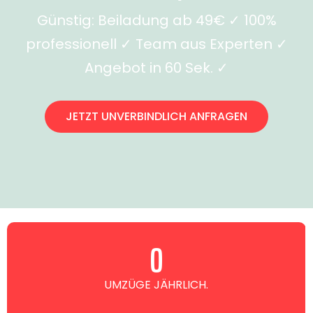
Günstig: Beiladung ab 49€ ✓ 100%
professionell ✓ Team aus Experten ✓
Angebot in 60 Sek. ✓
JETZT UNVERBINDLICH ANFRAGEN
0
UMZÜGE JÄHRLICH.