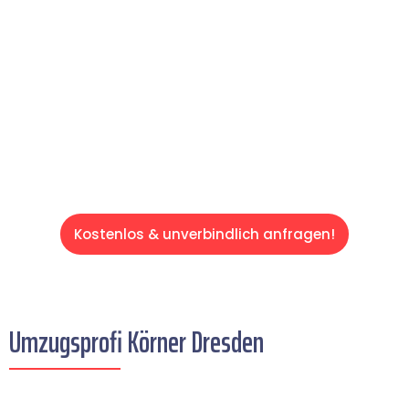
Ihren Umzug schnell, sicher und effizient
gestaltet. Lassen Sie uns den schweren Teil
übernehmen & freuen Sie sich auf einen
entspannten und kostengünstigen Servive!
Kostenlos & unverbindlich anfragen!
Umzugsprofi Körner Dresden