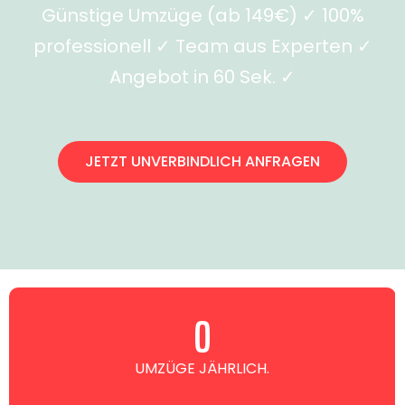
Günstige Umzüge (ab 149€) ✓ 100%
professionell ✓ Team aus Experten ✓
Angebot in 60 Sek. ✓
JETZT UNVERBINDLICH ANFRAGEN
0
UMZÜGE JÄHRLICH.