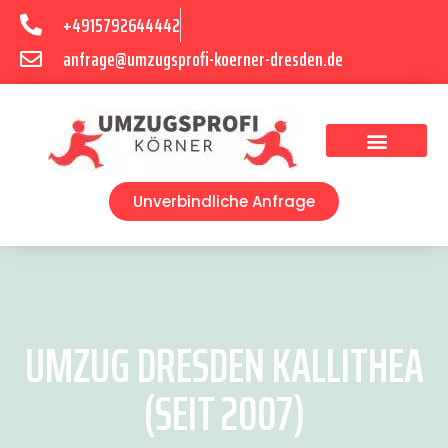
+4915792644442
anfrage@umzugsprofi-koerner-dresden.de
Umzugsunternehmen Dresden
Umzugsservice Dresden
Unverbindliche Anfrage
UMZUG DRESDEN KALLITHEA
(SEIT 2007)