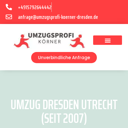
+4915792644442
anfrage@umzugsprofi-koerner-dresden.de
Umzugsunternehmen Dresden
Umzugsservice Dresden
Unverbindliche Anfrage
UMZUG DRESDEN UTRECHT
(SEIT 2007)