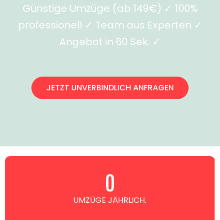
Günstige Umzüge (ab 149€) ✓ 100%
professionell ✓ Team aus Experten ✓
Angebot in 60 Sek. ✓
JETZT UNVERBINDLICH ANFRAGEN
0
UMZÜGE JÄHRLICH.