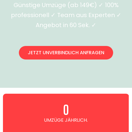
Günstige Umzüge (ab 149€) ✓ 100%
professionell ✓ Team aus Experten ✓
Angebot in 60 Sek. ✓
JETZT UNVERBINDLICH ANFRAGEN
0
UMZÜGE JÄHRLICH.