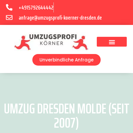
+4915792644442
anfrage@umzugsprofi-koerner-dresden.de
Umzugsunternehmen Dresden
Umzugsservice Dresden
Unverbindliche Anfrage
UMZUG DRESDEN MOLDE (SEIT
2007)