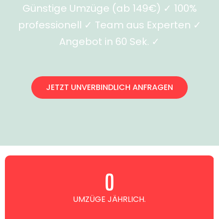
Günstige Umzüge (ab 149€) ✓ 100%
professionell ✓ Team aus Experten ✓
Angebot in 60 Sek. ✓
JETZT UNVERBINDLICH ANFRAGEN
0
UMZÜGE JÄHRLICH.