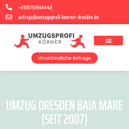
+4915792644442
anfrage@umzugsprofi-koerner-dresden.de
Umzugsunternehmen Dresden
Umzugsservice Dresden
Unverbindliche Anfrage
UMZUG DRESDEN BAIA MARE
(SEIT 2007)