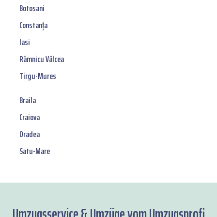
Botosani
Constanța
Iasi
Râmnicu Vâlcea
Tirgu-Mures
Braila
Craiova
Oradea
Satu-Mare
Umzugsservice & Umzüge vom Umzugsprofi