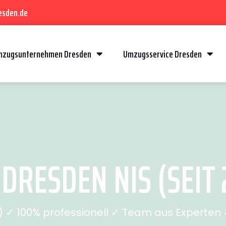
esden.de
mzugsunternehmen Dresden
Umzugsservice Dresden
DRESDEN NIS (SEIT 
✓ 100% professionell ✓ Team aus Experten ✓