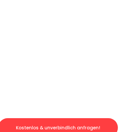
ICHES ANGEBOT IN
UNTER 60 S
losen & sorgenfreien Umzug in Dresden: Erle
taltet. Lassen Sie uns den schweren Teil übe
tspannten und kostengünstigen Servive!
Kostenlos & unverbindlich anfragen!