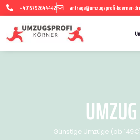
+4915792644442
anfrage@umzugsprofi-koerner-dr
U
UMZUG 
Günstige Umzüge (ab 149€) 