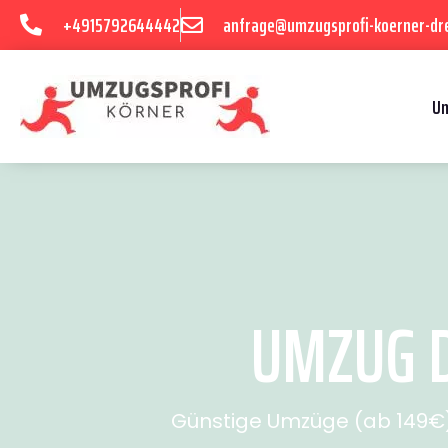
+4915792644442
anfrage@umzugsprofi-koerner-dr
U
UMZUG D
Günstige Umzüge (ab 149€) 