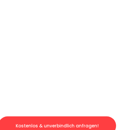
ICHES ANGEBOT IN
UNTER 60 S
losen & sorgenfreien Umzug in Dresden: Erle
taltet. Lassen Sie uns den schweren Teil übe
tspannten und kostengünstigen Servive!
Kostenlos & unverbindlich anfragen!