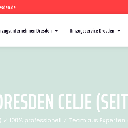
esden.de
mzugsunternehmen Dresden
Umzugsservice Dresden
RESDEN CELJE (SEIT
✓ 100% professionell ✓ Team aus Experten ✓