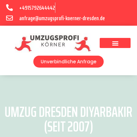
+4915792644442
anfrage@umzugsprofi-koerner-dresden.de
Umzugsunternehmen Dresden
Umzugsservice Dresden
Unverbindliche Anfrage
UMZUG DRESDEN DIYARBAKIR
(SEIT 2007)