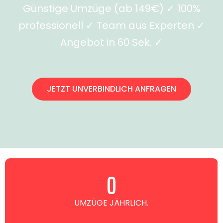
Günstige Umzüge (ab 149€) ✓ 100%
professionell ✓ Team aus Experten ✓
Angebot in 60 Sek. ✓
JETZT UNVERBINDLICH ANFRAGEN
0
UMZÜGE JÄHRLICH.