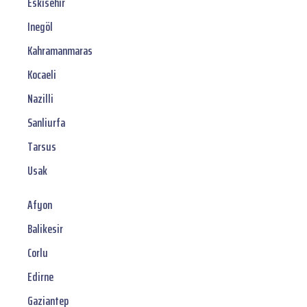
Eskisehir
Inegöl
Kahramanmaras
Kocaeli
Nazilli
Sanliurfa
Tarsus
Usak
Afyon
Balikesir
Corlu
Edirne
Gaziantep