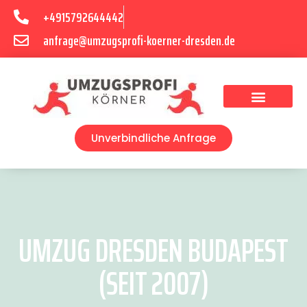
+4915792644442
anfrage@umzugsprofi-koerner-dresden.de
Umzugsunternehmen Dresden
Umzugsservice Dresden
Unverbindliche Anfrage
UMZUG DRESDEN BUDAPEST
(SEIT 2007)