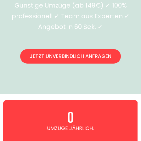
Günstige Umzüge (ab 149€) ✓ 100%
professionell ✓ Team aus Experten ✓
Angebot in 60 Sek. ✓
JETZT UNVERBINDLICH ANFRAGEN
0
UMZÜGE JÄHRLICH.