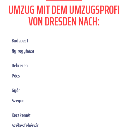
UMZUG MIT DEM UMZUGSPROFI
VON DRESDEN NACH:
Budapest
Nyíregyháza
Debrecen
Pécs
Győr
Szeged
Kecskemét
Székesfehérvár