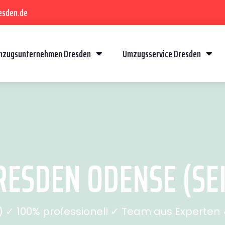
esden.de
mzugsunternehmen Dresden
Umzugsservice Dresden
ESDEN ODENSE (SEI
✓ 100% professionell ✓ Team aus Experten ✓