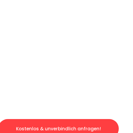
ICHES ANGEBOT IN
UNTER 60 S
losen & sorgenfreien Umzug in Dresden: Erle
taltet. Lassen Sie uns den schweren Teil übe
tspannten und kostengünstigen Servive!
Kostenlos & unverbindlich anfragen!