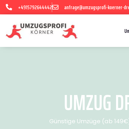
+4915792644442
anfrage@umzugsprofi-koerner-dr
U
UMZUG DR
Günstige Umzüge (ab 149€) 