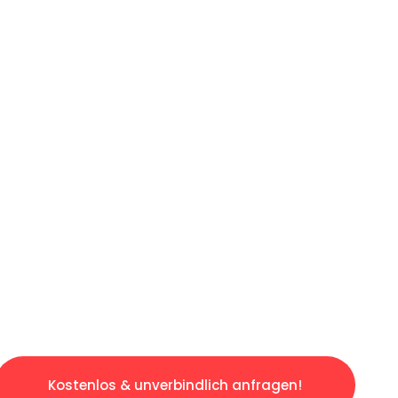
ICHES ANGEBOT IN
UNTER 60 S
losen & sorgenfreien Umzug in Dresden: Erle
taltet. Lassen Sie uns den schweren Teil übe
tspannten und kostengünstigen Servive!
Kostenlos & unverbindlich anfragen!