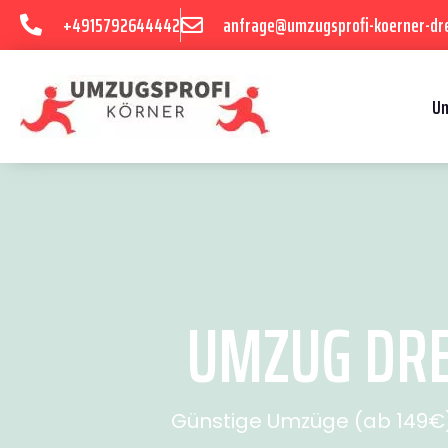
+4915792644442
anfrage@umzugsprofi-koerner-dr
U
UMZUG DRE
Günstige Umzüge (ab 149€) 