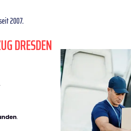
eit 2007.
ZUG DRESDEN
.
tunden
.