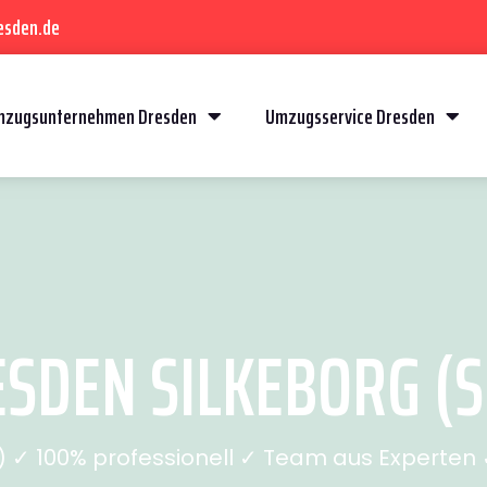
esden.de
mzugsunternehmen Dresden
Umzugsservice Dresden
SDEN SILKEBORG (SE
✓ 100% professionell ✓ Team aus Experten ✓