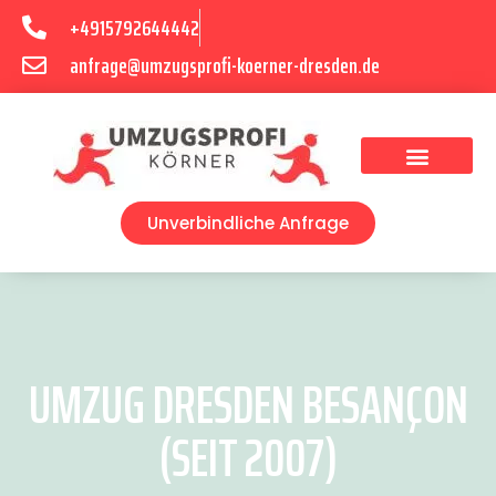
+4915792644442
anfrage@umzugsprofi-koerner-dresden.de
Umzugsunternehmen Dresden
Umzugsservice Dresden
Unverbindliche Anfrage
UMZUG DRESDEN BESANÇON
(SEIT 2007)