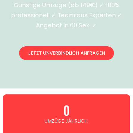
Günstige Umzüge (ab 149€) ✓ 100%
professionell ✓ Team aus Experten ✓
Angebot in 60 Sek. ✓
JETZT UNVERBINDLICH ANFRAGEN
0
UMZÜGE JÄHRLICH.