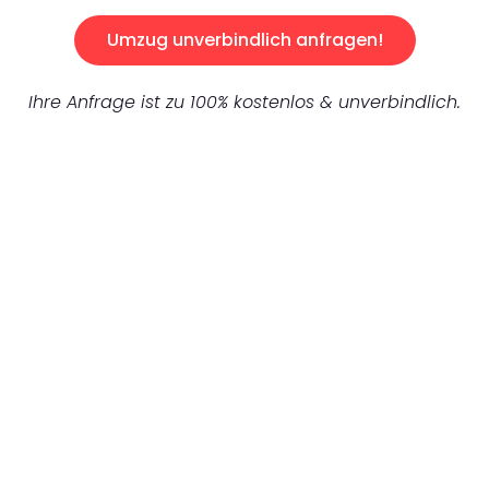
Umzug unverbindlich anfragen!
Ihre Anfrage ist zu 100% kostenlos & unverbindlich.
UNVERBINDLICHES ANGEBOT IN
UNTER 60 SEKUNDEN
:
Machen Sie sich bereit für einen
reibungslosen & sorgenfreien Umzug in
Dresden: Erleben Sie, wie unser Expertenteam
Ihren Umzug schnell, sicher und effizient
gestaltet. Lassen Sie uns den schweren Teil