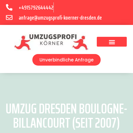
+4915792644442
anfrage@umzugsprofi-koerner-dresden.de
Umzugsunternehmen Dresden
Umzugsservice Dresden
Unverbindliche Anfrage
UMZUG DRESDEN BOULOGNE-
BILLANCOURT (SEIT 2007)