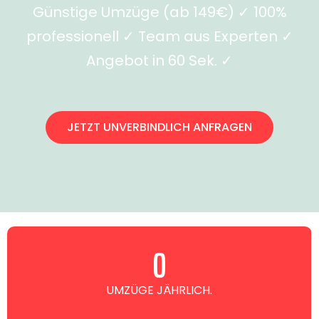
Günstige Umzüge (ab 149€) ✓ 100%
professionell ✓ Team aus Experten ✓
Angebot in 60 Sek. ✓
JETZT UNVERBINDLICH ANFRAGEN
0
UMZÜGE JÄHRLICH.