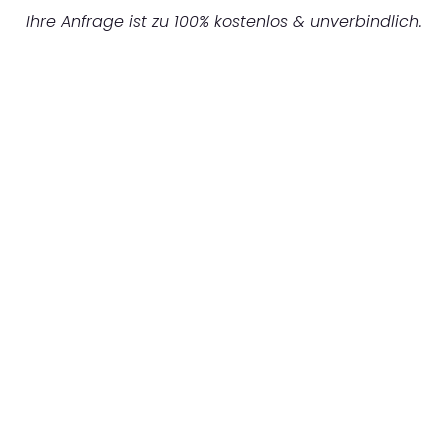
Ihre Anfrage ist zu 100% kostenlos & unverbindlich.
UNVERBINDLICHES ANGEBOT IN
UNTER 60 SEKUNDEN
:
Machen Sie sich bereit für einen
reibungslosen & sorgenfreien Umzug in
Dresden: Erleben Sie, wie unser Expertenteam
Ihren Umzug schnell, sicher und effizient
gestaltet. Lassen Sie uns den schweren Teil
übernehmen & freuen Sie sich auf einen
entspannten und kostengünstigen Servive!