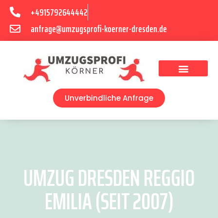
+4915792644442
anfrage@umzugsprofi-koerner-dresden.de
Umzugsunternehmen Dresden
Umzugsservice Dresden
Unverbindliche Anfrage
UMZUG DRESDEN REGGIO
EMILIA (SEIT 2007)