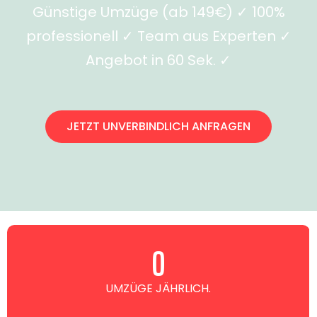
Günstige Umzüge (ab 149€) ✓ 100%
professionell ✓ Team aus Experten ✓
Angebot in 60 Sek. ✓
JETZT UNVERBINDLICH ANFRAGEN
0
UMZÜGE JÄHRLICH.