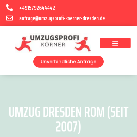
+4915792644442
anfrage@umzugsprofi-koerner-dresden.de
Umzugsunternehmen Dresden
Umzugsservice Dresden
Unverbindliche Anfrage
UMZUG DRESDEN ROM (SEIT
2007)