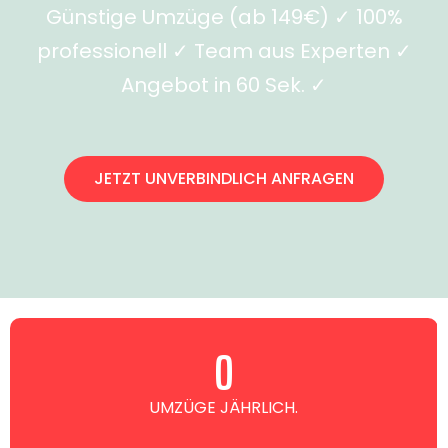
Günstige Umzüge (ab 149€) ✓ 100%
professionell ✓ Team aus Experten ✓
Angebot in 60 Sek. ✓
JETZT UNVERBINDLICH ANFRAGEN
0
UMZÜGE JÄHRLICH.