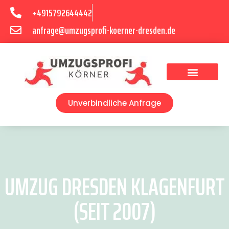
+4915792644442
anfrage@umzugsprofi-koerner-dresden.de
Umzugsunternehmen Dresden
Umzugsservice Dresden
Unverbindliche Anfrage
UMZUG DRESDEN KLAGENFURT
(SEIT 2007)