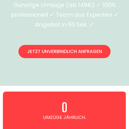
Günstige Umzüge (ab 149€) ✓ 100%
professionell ✓ Team aus Experten ✓
Angebot in 60 Sek. ✓
JETZT UNVERBINDLICH ANFRAGEN
0
UMZÜGE JÄHRLICH.