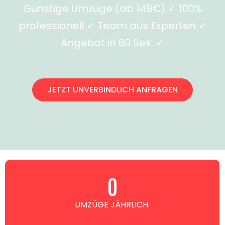
Günstige Umzüge (ab 149€) ✓ 100%
professionell ✓ Team aus Experten ✓
Angebot in 60 Sek. ✓
JETZT UNVERBINDLICH ANFRAGEN
0
UMZÜGE JÄHRLICH.