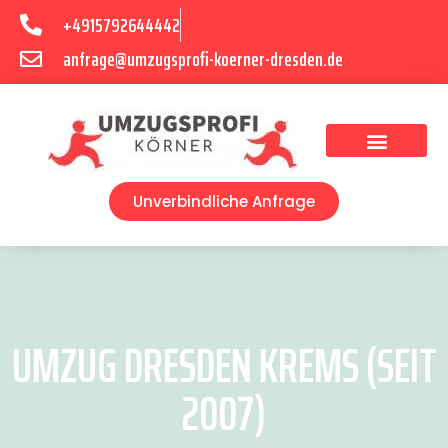
+4915792644442
anfrage@umzugsprofi-koerner-dresden.de
Umzugsunternehmen Dresden
Umzugsservice Dresden
Unverbindliche Anfrage
UMZUG DRESDEN KREMS (SEIT
2007)