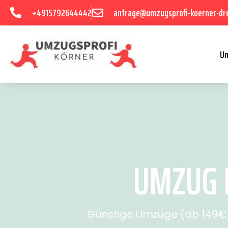
+4915792644442
anfrage@umzugsprofi-koerner-dr
U
UMZUG D
Günstige Umzüge (ab 149€) 