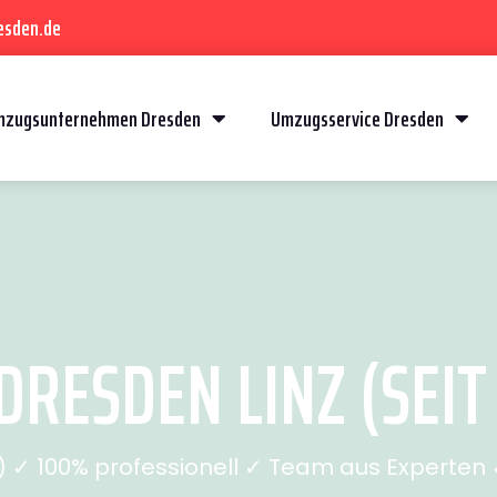
esden.de
mzugsunternehmen Dresden
Umzugsservice Dresden
RESDEN LINZ (SEIT
✓ 100% professionell ✓ Team aus Experten ✓