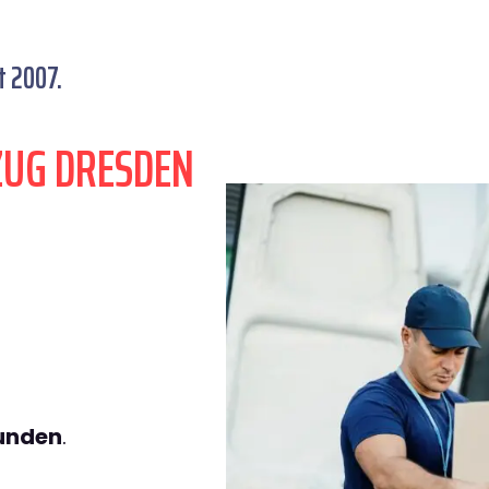
t 2007.
ZUG DRESDEN
tunden
.