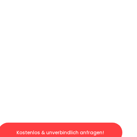
ICHES ANGEBOT IN
UNTER 60 S
losen & sorgenfreien Umzug in Dresden: Erle
taltet. Lassen Sie uns den schweren Teil übe
tspannten und kostengünstigen Servive!
Kostenlos & unverbindlich anfragen!