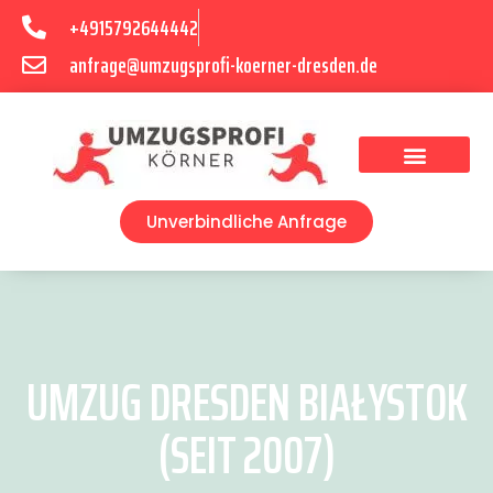
+4915792644442
anfrage@umzugsprofi-koerner-dresden.de
Umzugsunternehmen Dresden
Umzugsservice Dresden
Unverbindliche Anfrage
UMZUG DRESDEN BIAŁYSTOK
(SEIT 2007)