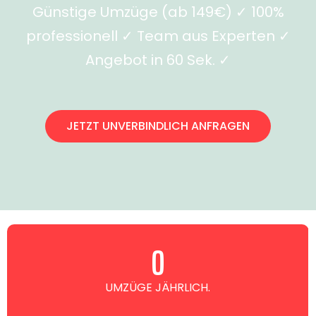
Günstige Umzüge (ab 149€) ✓ 100%
professionell ✓ Team aus Experten ✓
Angebot in 60 Sek. ✓
JETZT UNVERBINDLICH ANFRAGEN
0
UMZÜGE JÄHRLICH.