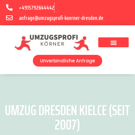
+4915792644442
anfrage@umzugsprofi-koerner-dresden.de
Umzugsunternehmen Dresden
Umzugsservice Dresden
Unverbindliche Anfrage
UMZUG DRESDEN KIELCE (SEIT
2007)