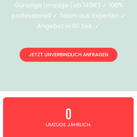
Günstige Umzüge (ab 149€) ✓ 100%
professionell ✓ Team aus Experten ✓
Angebot in 60 Sek. ✓
JETZT UNVERBINDLICH ANFRAGEN
0
UMZÜGE JÄHRLICH.