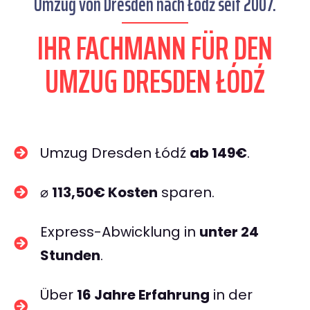
Umzug von Dresden nach Łódź seit 2007.
IHR FACHMANN FÜR DEN
UMZUG DRESDEN ŁÓDŹ
Umzug Dresden Łódź
ab 149€
.
⌀
113,50€ Kosten
sparen.
Express-Abwicklung in
unter 24
Stunden
.
Über
16 Jahre Erfahrung
in der