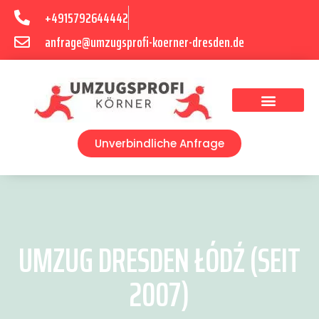
+4915792644442
anfrage@umzugsprofi-koerner-dresden.de
Umzugsunternehmen Dresden
Umzugsservice Dresden
Unverbindliche Anfrage
UMZUG DRESDEN ŁÓDŹ (SEIT
2007)