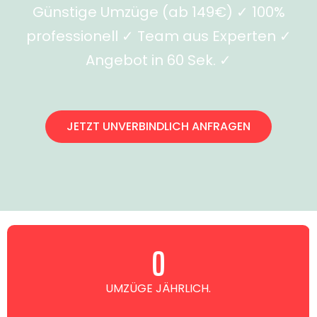
Günstige Umzüge (ab 149€) ✓ 100%
professionell ✓ Team aus Experten ✓
Angebot in 60 Sek. ✓
JETZT UNVERBINDLICH ANFRAGEN
0
UMZÜGE JÄHRLICH.