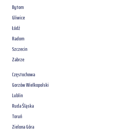
Bytom
Gliwice
Łódź
Radom
Szczecin
Zabrze
Częstochowa
Gorzów Wielkopolski
Lublin
Ruda Śląska
Toruń
Zielona Góra