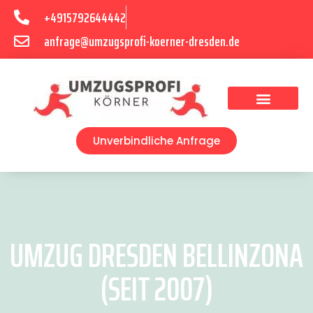
+4915792644442
anfrage@umzugsprofi-koerner-dresden.de
Umzugsunternehmen Dresden
Umzugsservice Dresden
Unverbindliche Anfrage
UMZUG DRESDEN BELLINZONA
(SEIT 2007)