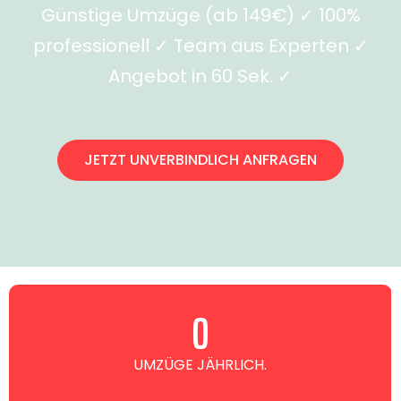
Günstige Umzüge (ab 149€) ✓ 100%
professionell ✓ Team aus Experten ✓
Angebot in 60 Sek. ✓
JETZT UNVERBINDLICH ANFRAGEN
0
UMZÜGE JÄHRLICH.