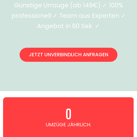
Günstige Umzüge (ab 149€) ✓ 100%
professionell ✓ Team aus Experten ✓
Angebot in 60 Sek. ✓
JETZT UNVERBINDLICH ANFRAGEN
0
UMZÜGE JÄHRLICH.