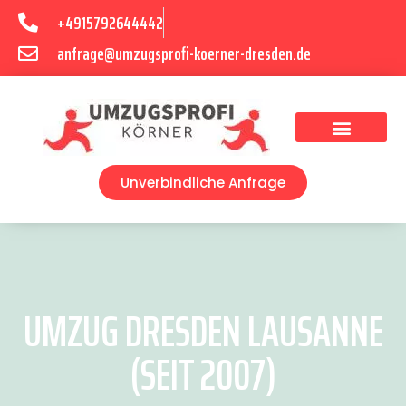
+4915792644442
anfrage@umzugsprofi-koerner-dresden.de
Umzugsunternehmen Dresden
Umzugsservice Dresden
Unverbindliche Anfrage
UMZUG DRESDEN LAUSANNE
(SEIT 2007)