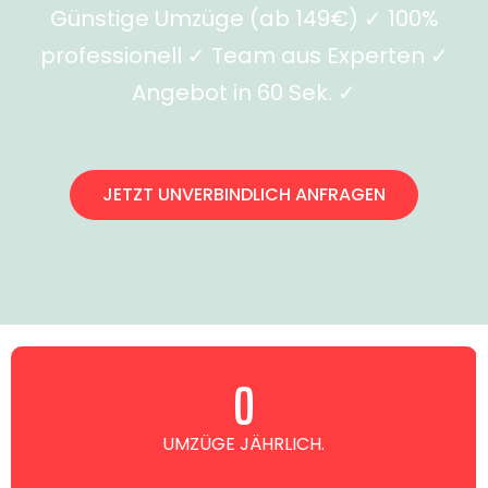
Günstige Umzüge (ab 149€) ✓ 100%
professionell ✓ Team aus Experten ✓
Angebot in 60 Sek. ✓
JETZT UNVERBINDLICH ANFRAGEN
0
UMZÜGE JÄHRLICH.