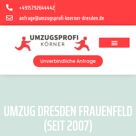
+4915792644442
anfrage@umzugsprofi-koerner-dresden.de
Umzugsunternehmen Dresden
Umzugsservice Dresden
Unverbindliche Anfrage
UMZUG DRESDEN FRAUENFELD
(SEIT 2007)