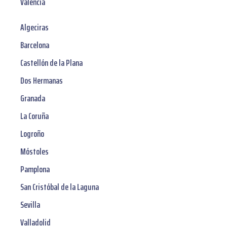
Valencia
Algeciras
Barcelona
Castellón de la Plana
Dos Hermanas
Granada
La Coruña
Logroño
Móstoles
Pamplona
San Cristóbal de la Laguna
Sevilla
Valladolid