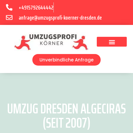
+4915792644442
anfrage@umzugsprofi-koerner-dresden.de
Umzugsunternehmen Dresden
Umzugsservice Dresden
Unverbindliche Anfrage
UMZUG DRESDEN ALGECIRAS
(SEIT 2007)