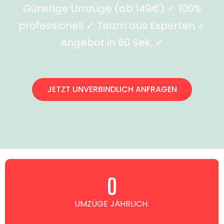
Günstige Umzüge (ab 149€) ✓ 100%
professionell ✓ Team aus Experten ✓
Angebot in 60 Sek. ✓
JETZT UNVERBINDLICH ANFRAGEN
0
UMZÜGE JÄHRLICH.