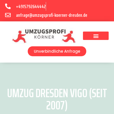
+4915792644442
anfrage@umzugsprofi-koerner-dresden.de
Umzugsunternehmen Dresden
Umzugsservice Dresden
Unverbindliche Anfrage
UMZUG DRESDEN VIGO (SEIT
2007)