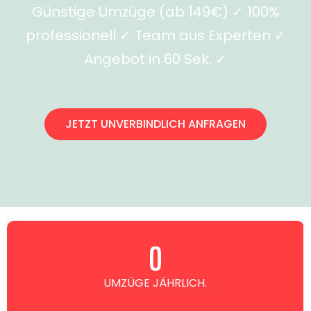
Günstige Umzüge (ab 149€) ✓ 100%
professionell ✓ Team aus Experten ✓
Angebot in 60 Sek. ✓
JETZT UNVERBINDLICH ANFRAGEN
0
UMZÜGE JÄHRLICH.