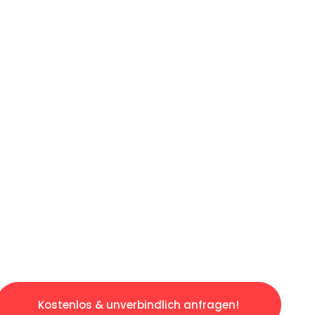
ICHES ANGEBOT IN
UNTER 60 S
losen & sorgenfreien Umzug in Dresden: Erle
taltet. Lassen Sie uns den schweren Teil übe
tspannten und kostengünstigen Servive!
Kostenlos & unverbindlich anfragen!