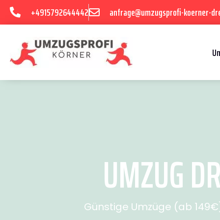
+4915792644442
anfrage@umzugsprofi-koerner-dr
U
UMZUG DRE
Günstige Umzüge (ab 149€) 