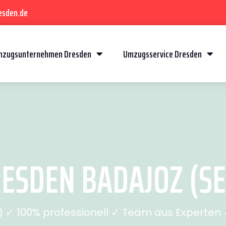
esden.de
mzugsunternehmen Dresden
Umzugsservice Dresden
SDEN BADAJOZ (SEI
✓ 100% professionell ✓ Team aus Experten ✓