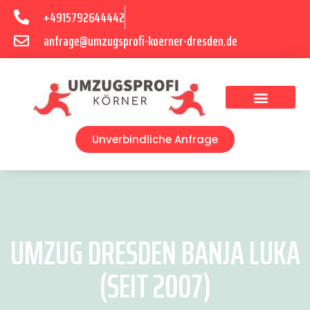
+4915792644442
anfrage@umzugsprofi-koerner-dresden.de
Umzugsunternehmen Dresden
Umzugsservice Dresden
Unverbindliche Anfrage
UMZUG DRESDEN BANJA LUKA
(SEIT 2007)