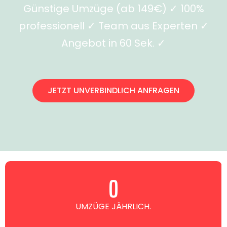
Günstige Umzüge (ab 149€) ✓ 100%
professionell ✓ Team aus Experten ✓
Angebot in 60 Sek. ✓
JETZT UNVERBINDLICH ANFRAGEN
0
UMZÜGE JÄHRLICH.