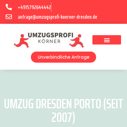
+4915792644442
anfrage@umzugsprofi-koerner-dresden.de
Umzugsunternehmen Dresden
Umzugsservice Dresden
Unverbindliche Anfrage
UMZUG DRESDEN PORTO (SEIT
2007)