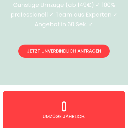
Günstige Umzüge (ab 149€) ✓ 100%
professionell ✓ Team aus Experten ✓
Angebot in 60 Sek. ✓
JETZT UNVERBINDLICH ANFRAGEN
0
UMZÜGE JÄHRLICH.