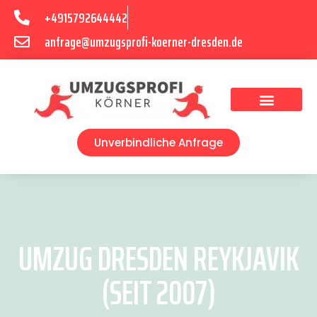
+4915792644442
anfrage@umzugsprofi-koerner-dresden.de
Umzugsunternehmen Dresden
Umzugsservice Dresden
Unverbindliche Anfrage
UMZUG DRESDEN REYKJAVIK
(SEIT 2007)