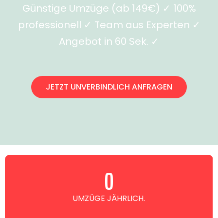
Günstige Umzüge (ab 149€) ✓ 100%
professionell ✓ Team aus Experten ✓
Angebot in 60 Sek. ✓
JETZT UNVERBINDLICH ANFRAGEN
0
UMZÜGE JÄHRLICH.