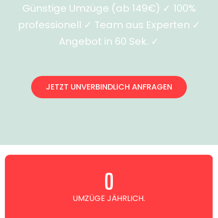
Günstige Umzüge (ab 149€) ✓ 100%
professionell ✓ Team aus Experten ✓
Angebot in 60 Sek. ✓
JETZT UNVERBINDLICH ANFRAGEN
0
UMZÜGE JÄHRLICH.