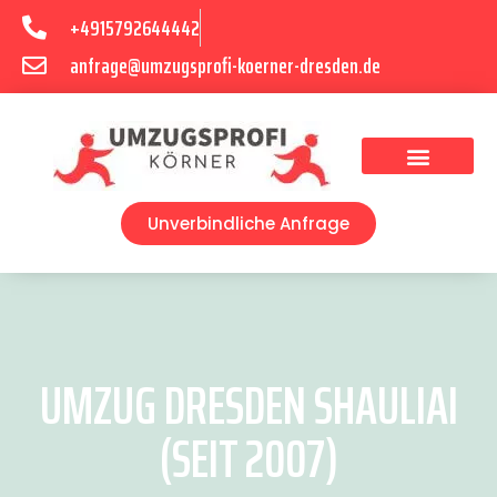
+4915792644442
anfrage@umzugsprofi-koerner-dresden.de
Umzugsunternehmen Dresden
Umzugsservice Dresden
Unverbindliche Anfrage
UMZUG DRESDEN SHAULIAI
(SEIT 2007)