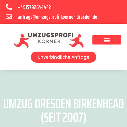
+4915792644442
anfrage@umzugsprofi-koerner-dresden.de
Umzugsunternehmen Dresden
Umzugsservice Dresden
Unverbindliche Anfrage
UMZUG DRESDEN BIRKENHEAD
(SEIT 2007)