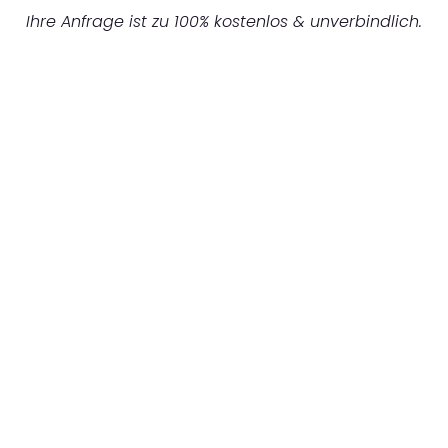
Ihre Anfrage ist zu 100% kostenlos & unverbindlich.
UNVERBINDLICHES ANGEBOT IN
UNTER 60 SEKUNDEN
:
Machen Sie sich bereit für einen
reibungslosen & sorgenfreien Umzug in
Dresden: Erleben Sie, wie unser Expertenteam
Ihren Umzug schnell, sicher und effizient
gestaltet. Lassen Sie uns den schweren Teil
übernehmen & freuen Sie sich auf einen
entspannten und kostengünstigen Servive!