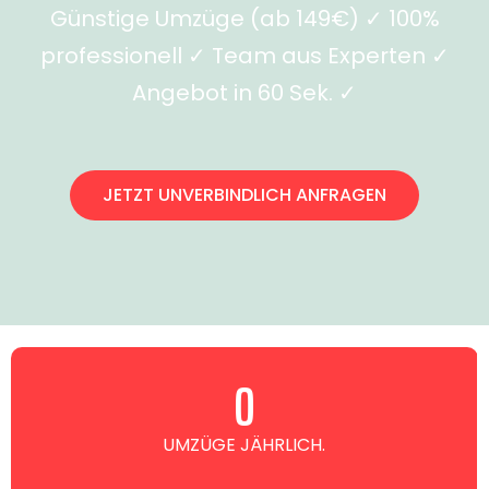
Günstige Umzüge (ab 149€) ✓ 100%
professionell ✓ Team aus Experten ✓
Angebot in 60 Sek. ✓
JETZT UNVERBINDLICH ANFRAGEN
0
UMZÜGE JÄHRLICH.