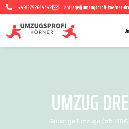
+4915792644442
anfrage@umzugsprofi-koerner-dr
U
UMZUG DRES
Günstige Umzüge (ab 149€) 