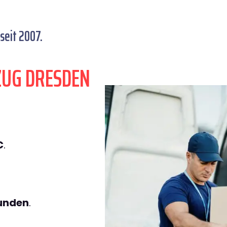
seit 2007.
ZUG DRESDEN
€
.
tunden
.