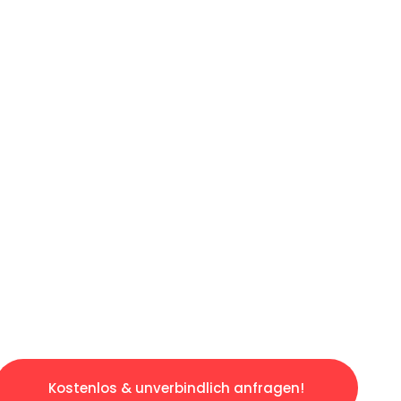
ICHES ANGEBOT IN
UNTER 60 S
losen & sorgenfreien Umzug in Dresden: Erle
taltet. Lassen Sie uns den schweren Teil übe
tspannten und kostengünstigen Servive!
Kostenlos & unverbindlich anfragen!