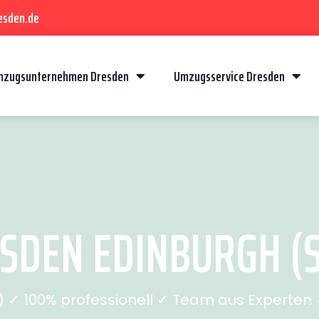
esden.de
mzugsunternehmen Dresden
Umzugsservice Dresden
DEN EDINBURGH (S
✓ 100% professionell ✓ Team aus Experten ✓