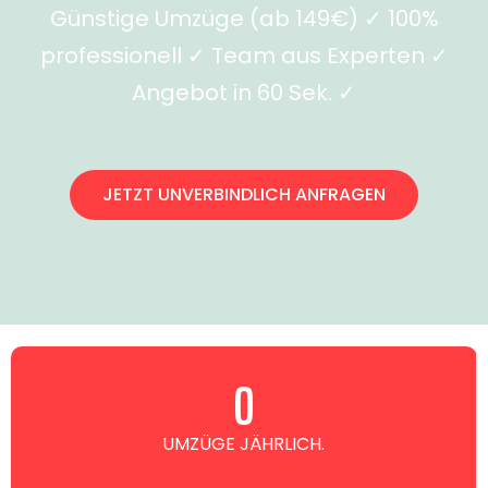
Günstige Umzüge (ab 149€) ✓ 100%
professionell ✓ Team aus Experten ✓
Angebot in 60 Sek. ✓
JETZT UNVERBINDLICH ANFRAGEN
0
UMZÜGE JÄHRLICH.