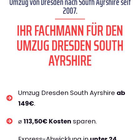
Umzug von Dresden nach South Ayrshire seit
2007.
IHR FACHMANN FÜR DEN
UMZUG DRESDEN SOUTH
AYRSHIRE
Umzug Dresden South Ayrshire
ab
149€
.
⌀
113,50€ Kosten
sparen.
Express-Abwicklung in
unter 24