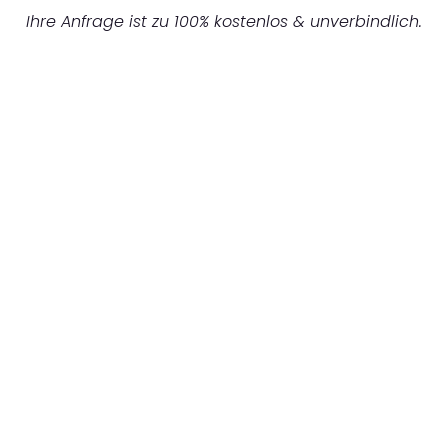
Ihre Anfrage ist zu 100% kostenlos & unverbindlich.
UNVERBINDLICHES ANGEBOT IN
UNTER 60 SEKUNDEN
:
Machen Sie sich bereit für einen
reibungslosen & sorgenfreien Umzug in
Dresden: Erleben Sie, wie unser Expertenteam
Ihren Umzug schnell, sicher und effizient
gestaltet. Lassen Sie uns den schweren Teil
übernehmen & freuen Sie sich auf einen
entspannten und kostengünstigen Servive!