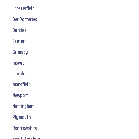
Chesterfield
Der Potteries
Dundee
Exeter
Grimsby
Ipswich
Lincoln
Mansfield
Newport
Nottingham
Plymouth
Renfrewshire
South Ayrshire