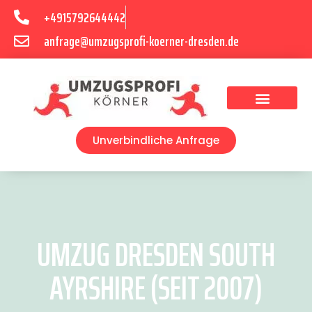
+4915792644442
anfrage@umzugsprofi-koerner-dresden.de
Umzugsunternehmen Dresden
Umzugsservice Dresden
Unverbindliche Anfrage
UMZUG DRESDEN SOUTH
AYRSHIRE (SEIT 2007)