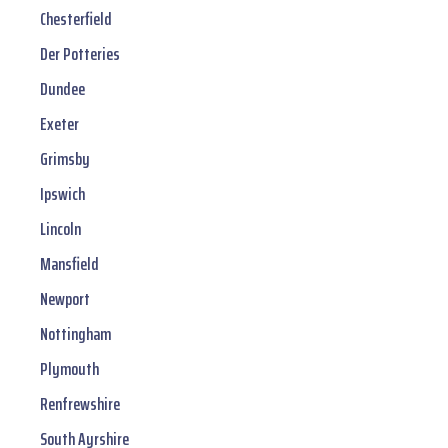
Chesterfield
Der Potteries
Dundee
Exeter
Grimsby
Ipswich
Lincoln
Mansfield
Newport
Nottingham
Plymouth
Renfrewshire
South Ayrshire