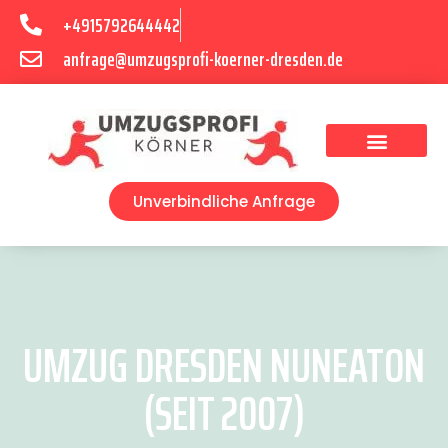
+4915792644442
anfrage@umzugsprofi-koerner-dresden.de
Umzugsunternehmen Dresden
Umzugsservice Dresden
Unverbindliche Anfrage
UMZUG DRESDEN NUNEATON
(SEIT 2007)