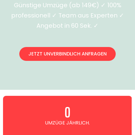
Günstige Umzüge (ab 149€) ✓ 100%
professionell ✓ Team aus Experten ✓
Angebot in 60 Sek. ✓
JETZT UNVERBINDLICH ANFRAGEN
0
UMZÜGE JÄHRLICH.