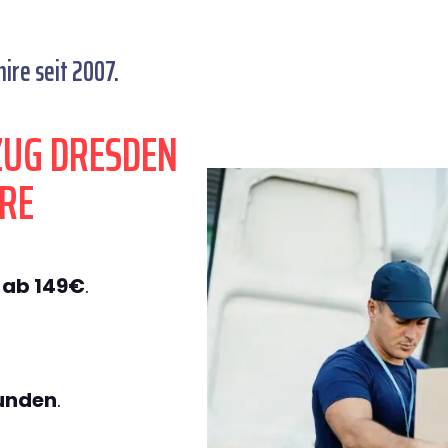
re seit 2007.
ZUG DRESDEN
RE
e
ab 149€
.
tunden
.