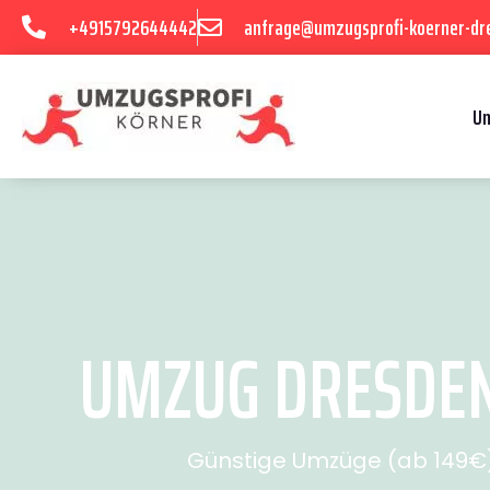
+4915792644442
anfrage@umzugsprofi-koerner-dr
U
UMZUG DRESDEN 
Günstige Umzüge (ab 149€) 