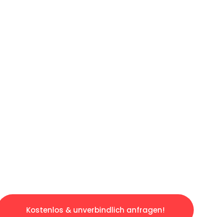
ICHES ANGEBOT IN
UNTER 60 S
losen & sorgenfreien Umzug in Dresden: Erle
taltet. Lassen Sie uns den schweren Teil übe
tspannten und kostengünstigen Servive!
Kostenlos & unverbindlich anfragen!