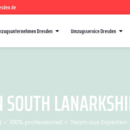
esden.de
mzugsunternehmen Dresden
Umzugsservice Dresden
SOUTH LANARKSHIR
✓ 100% professionell ✓ Team aus Experten ✓