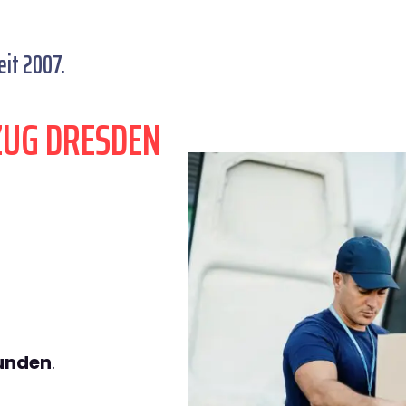
it 2007.
ZUG DRESDEN
tunden
.