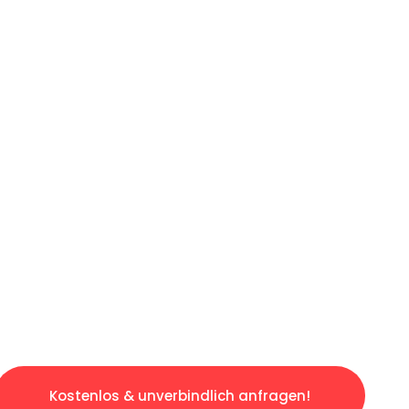
ICHES ANGEBOT IN
UNTER 60 S
losen & sorgenfreien Umzug in Dresden: Erle
taltet. Lassen Sie uns den schweren Teil übe
tspannten und kostengünstigen Servive!
Kostenlos & unverbindlich anfragen!