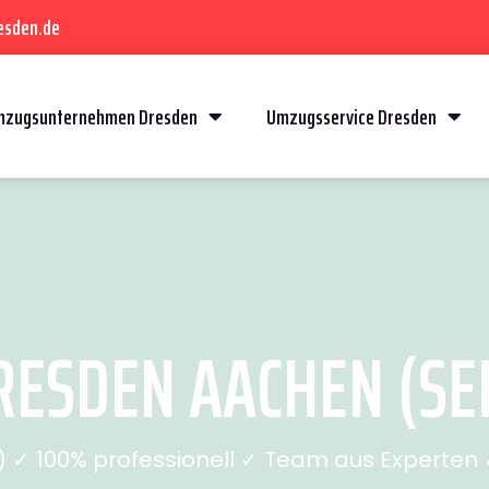
esden.de
mzugsunternehmen Dresden
Umzugsservice Dresden
ESDEN AACHEN (SEI
✓ 100% professionell ✓ Team aus Experten ✓