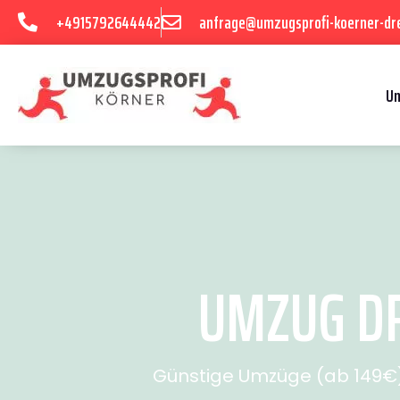
+4915792644442
anfrage@umzugsprofi-koerner-dr
U
UMZUG DR
Günstige Umzüge (ab 149€) 