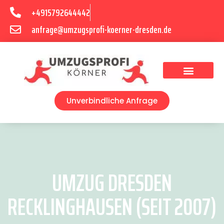
+4915792644442
anfrage@umzugsprofi-koerner-dresden.de
Umzugsunternehmen Dresden
Umzugsservice Dresden
Unverbindliche Anfrage
UMZUG DRESDEN
RECKLINGHAUSEN (SEIT 2007)