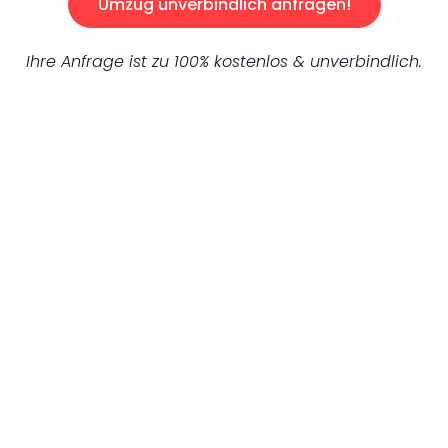
Umzug unverbindlich anfragen!
Ihre Anfrage ist zu 100% kostenlos & unverbindlich.
UNVERBINDLICHES ANGEBOT IN
UNTER 60 SEKUNDEN
:
Machen Sie sich bereit für einen
reibungslosen & sorgenfreien Umzug in
Dresden: Erleben Sie, wie unser Expertenteam
Ihren Umzug schnell, sicher und effizient
gestaltet. Lassen Sie uns den schweren Teil
übernehmen & freuen Sie sich auf einen