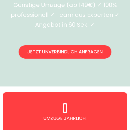
Günstige Umzüge (ab 149€) ✓ 100%
professionell ✓ Team aus Experten ✓
Angebot in 60 Sek. ✓
JETZT UNVERBINDLICH ANFRAGEN
0
UMZÜGE JÄHRLICH.