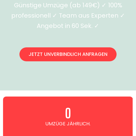
Günstige Umzüge (ab 149€) ✓ 100%
professionell ✓ Team aus Experten ✓
Angebot in 60 Sek. ✓
JETZT UNVERBINDLICH ANFRAGEN
0
UMZÜGE JÄHRLICH.