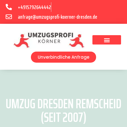
+4915792644442
anfrage@umzugsprofi-koerner-dresden.de
Umzugsunternehmen Dresden
Umzugsservice Dresden
Unverbindliche Anfrage
UMZUG DRESDEN REMSCHEID
(SEIT 2007)