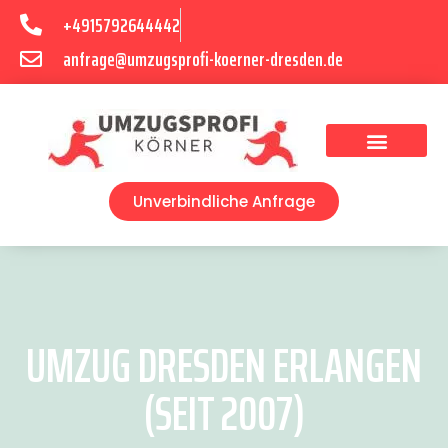
+4915792644442
anfrage@umzugsprofi-koerner-dresden.de
Umzugsunternehmen Dresden
Umzugsservice Dresden
Unverbindliche Anfrage
UMZUG DRESDEN ERLANGEN
(SEIT 2007)