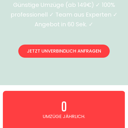
Günstige Umzüge (ab 149€) ✓ 100%
professionell ✓ Team aus Experten ✓
Angebot in 60 Sek. ✓
JETZT UNVERBINDLICH ANFRAGEN
0
UMZÜGE JÄHRLICH.