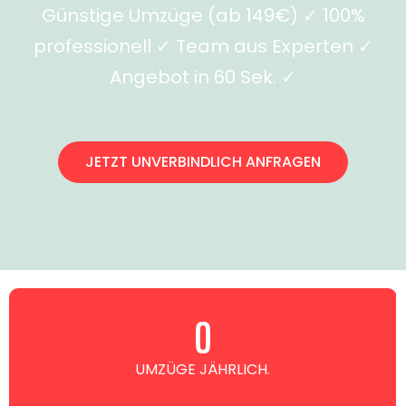
Günstige Umzüge (ab 149€) ✓ 100%
professionell ✓ Team aus Experten ✓
Angebot in 60 Sek. ✓
JETZT UNVERBINDLICH ANFRAGEN
0
UMZÜGE JÄHRLICH.