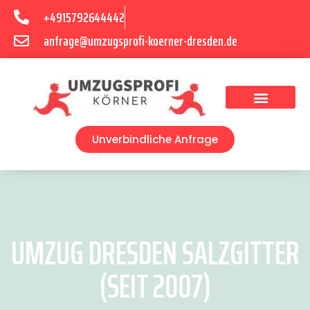
+4915792644442
anfrage@umzugsprofi-koerner-dresden.de
Umzugsunternehmen Dresden
Umzugsservice Dresden
Unverbindliche Anfrage
UMZUG DRESDEN SALZGITTER
(SEIT 2007)