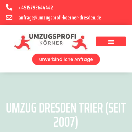
+4915792644442
anfrage@umzugsprofi-koerner-dresden.de
Umzugsunternehmen Dresden
Umzugsservice Dresden
Unverbindliche Anfrage
UMZUG DRESDEN TRIER (SEIT
2007)