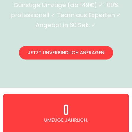
Günstige Umzüge (ab 149€) ✓ 100%
professionell ✓ Team aus Experten ✓
Angebot in 60 Sek. ✓
JETZT UNVERBINDLICH ANFRAGEN
0
UMZÜGE JÄHRLICH.