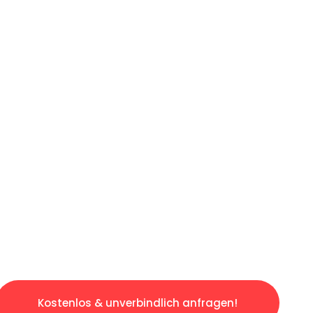
ICHES ANGEBOT IN
UNTER 60 S
losen & sorgenfreien Umzug in Dresden: Erle
taltet. Lassen Sie uns den schweren Teil übe
tspannten und kostengünstigen Servive!
Kostenlos & unverbindlich anfragen!