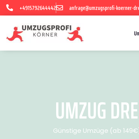
+4915792644442
anfrage@umzugsprofi-koerner-dr
U
UMZUG DRES
Günstige Umzüge (ab 149€) 