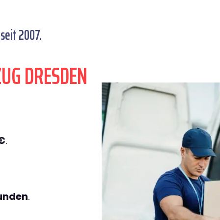
seit 2007.
ZUG DRESDEN
€
.
tunden
.